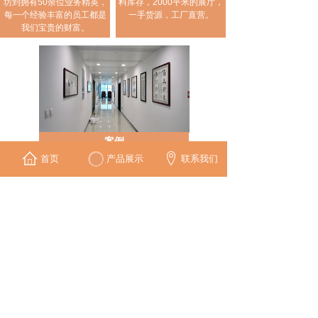
坊到拥有50余位业务精英，
料库存，2000平米的展厅，
每一个经验丰富的员工都是
一手货源，工厂直营。
我们宝贵的财富。
案例
多年来我们服务过很多大型酒店、学
首页
产品展示
联系我们
院、别墅、KTV、茶社、餐厅等，都得
到了客户的一致好评。
框画知识
关于书画扫描存档版画制作复制
2022-08-08
装饰画分类之按悬挂位置划分
2022-04-26
O2O前店后厂仓储式画廊会引领消
2018-04-14